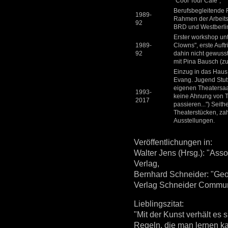
"Cool Tour Café",
Berufsbegleitende 
1989-
Rahmen der Arbeits
92
BRD und Westberli
Erster workshop unt
1989-
Clowns", erste Auftr
92
dahin nicht gewuss
mit Pina Bausch (zu
Einzug in das Haus
Evang. Jugend Stutt
eigenen Theatersaal
1993-
keine Ahnung von T
2017
passieren...") Seit
Theaterstücken, za
Ausstellungen.
Veröffentlichungen in:
Walter Jens (Hrsg.): "Asso
Verlag,
Bernhard Schneider: "Geor
Verlag Schneider Commun
Lieblingszitat:
"Mit der Kunst verhält es s
Regeln, die man lernen ka