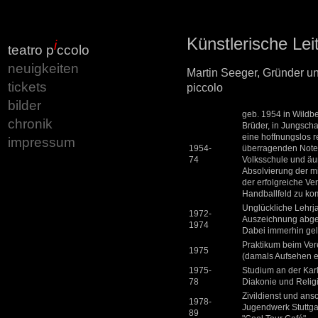
Künstlerische Lei
i
teatro p
ccolo
neuigkeiten
Martin Seeger, Gründer und
tickets
piccolo
bilder
geb. 1954 in Wildbe
chronik
Brüder, in Jungsch
eine hoffnungslos r
impressum
1954-
überragenden Noten
74
Volksschule und ä
Absolvierung der mi
der erfolgreiche Ver
Handballfeld zu ko
Unglückliche Lehrj
1972-
Auszeichnung abge
1974
Dabei immerhin gele
Praktikum beim Vere
1975
(damals Aufsehen e
1975-
Studium an der Kar
78
Diakonie und Relig
Zivildienst und ans
1978-
Jugendwerk Stuttg
89