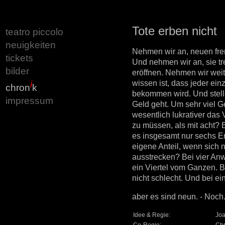
Tote erben nicht
teatro piccolo
neuigkeiten
Nehmen wir an, neuen frem
tickets
Und nehmen wir an, sie tr
bilder
eröffnen. Nehmen wir weit
wissen ist, dass jeder ein
i
chron
k
bekommen wird. Und stell
impressum
Geld geht. Um sehr viel Gel
wesentlich lukrativer das
zu müssen, als mit acht? B
es insgesamt nur sechs E
eigene Anteil, wenn sich
ausstrecken? Bei vier An
ein Viertel vom Ganzen. Bei
nicht schlecht. Und bei e
aber es sind neun. - Noch.
Idee & Regie:
Joa
Co-Regie:
Chr