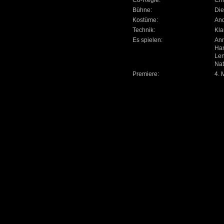
Bühne:
Die
Kostüme:
And
Technik:
Kla
Es spielen:
Ann
Han
Len
Nat
Premiere:
4. 