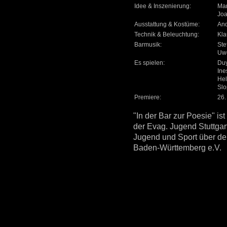
Idee & Inszenierung:
Mar
Joa
Ausstattung & Kostüme:
And
Technik & Beleuchtung:
Kla
Barmusik:
Ste
Uwe
Es spielen:
Duy
Ine
Hel
Slo
Premiere:
26.
"In der Bar zur Poesie" ist
der Evag. Jugend Stuttgart
Jugend und Sport über d
Baden-Württemberg e.V.