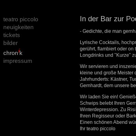
In der Bar zur Po
teatro piccolo
neuigkeiten
- Gedichte, die man gernha
tickets
Lyrische Cocktails, hochpr
bilder
gerührt, flambiert oder on 
i
chron
k
Longdrinks und "Kurze" zu
impressum
Wir servieren und inszenie
kleine und große Meister 
Jahrhunderts: Kästner, Tu
Gernhardt, dem unsere be
Wir laden Sie ein! Genieß
Schwips belebt Ihren Gemü
Winterdepression. Zu Ris
Ihren Regisseur oder Bar
Einen schönen Abend wün
Ihr teatro piccolo