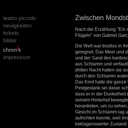
Zwischen Mondst
teatro piccolo
neuigkeiten
Nach der Erzählung "Ein s
tickets
Flügeln" von Gabriel Gar
bilder
Die Welt war trostlos in i
i
chron
k
geregnet. Das Meer und d
impressum
und der Sand des karibisc
aus Schlamm und verfault
dritten Nacht hatten sie s
durch den Schlamm waten 
Das Kind hatte die ganze 
Pestgestank sei daran sch
dass er in der Dunkelheit
seinem Hinterhof bewegte
herantreten, um zu sehen,
Gesicht im Schlamm lag un
aufrichten konnte, weil ih
beklagenswerter Zustand 