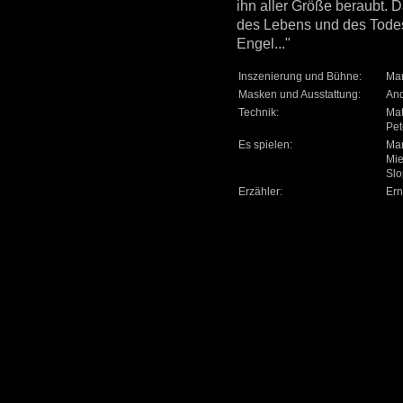
ihn aller Größe beraubt. D
des Lebens und des Todes 
Engel..."
Inszenierung und Bühne:
Mar
Masken und Ausstattung:
And
Technik:
Mat
Pet
Es spielen:
Mar
Mie
Slo
Erzähler:
Ern