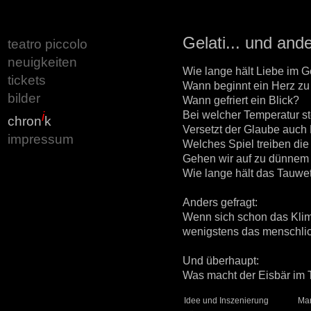
Gelati... und and
teatro piccolo
neuigkeiten
Wie lange hält Liebe im G
tickets
Wann beginnt ein Herz z
bilder
Wann gefriert ein Blick?
Bei welcher Temperatur st
i
chron
k
Versetzt der Glaube auch
impressum
Welches Spiel treiben die
Gehen wir auf zu dünnem
Wie lange hält das Tauwet
Anders gefragt:
Wenn sich schon das Klim
wenigstens das menschlic
Und überhaupt:
Was macht der Eisbär im 
Idee und Inszenierung
Mar