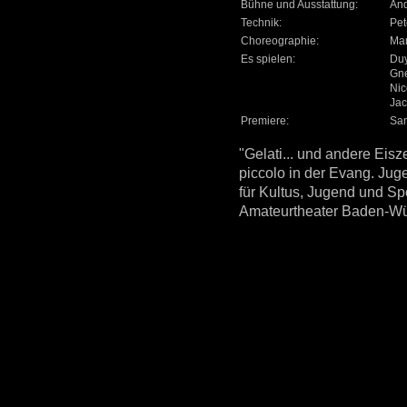
Bühne und Ausstattung:
And
Technik:
Pet
Choreographie:
Mar
Es spielen:
Duy
Gne
Nic
Jac
Premiere:
Sam
"Gelati... und andere Eisze
piccolo in der Evang. Jug
für Kultus, Jugend und S
Amateurtheater Baden-Wü