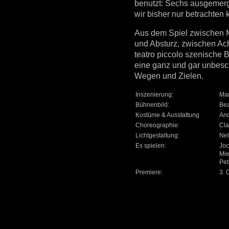
benutzt: Sechs ausgemerg
wir bisher nur betrachten
Aus dem Spiel zwischen 
und Absturz, zwischen Ac
teatro piccolo szenische 
eine ganz und gar unbesc
Wegen und Zielen.
Inszenierung:
Mar
Bühnenbild:
Bea
Kostüme & Ausstattung
And
Choreographie:
Cla
Lichtgestaltung:
Ne
Es spielen:
Joc
Mie
Pet
Premiere:
3. 