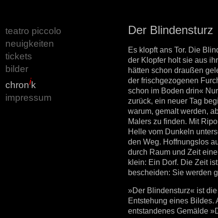
Der Blindensturz
teatro piccolo
neuigkeiten
Es klopft ans Tor. Die Bli
tickets
der Klopfer holt sie aus i
bilder
hätten schon draußen gele
der frischgezogenen Furch
i
chron
k
schon im Boden drin« Nur
impressum
zurück, ein neuer Tag begi
warum, gemalt werden, ab
Malers zu finden. Mit Ripo
Helle vom Dunkeln unters
den Weg. Hoffnungslos au
durch Raum und Zeit eine
klein: Ein Dorf. Die Zeit is
bescheiden: Sie werden 
»Der Blindensturz« ist die
Entstehung eines Bildes.
entstandenes Gemälde »D